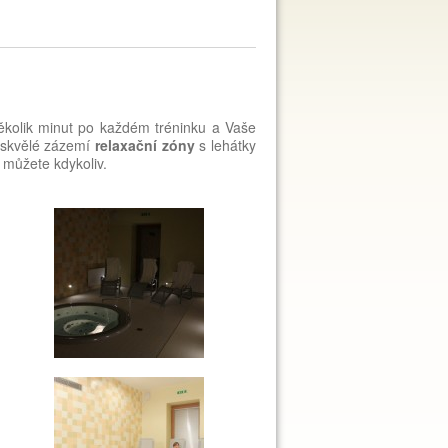
několik minut po každém tréninku a Vaše
te skvělé zázemí
relaxační zóny
s lehátky
můžete kdykoliv.