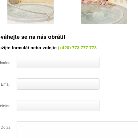
váhejte se na nás obrátit
žijte formulář nebo volejte
(+420) 773 777 773
Jméno
Email
elefon
Dotaz