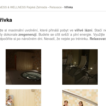
NESS & WELLNESS Rajská Zahrada
-
Relaxace
- Vířivka
řivka
jte si maximální uvolnění, které přináší pobyt ve
vířivé lázni
. Stačí 
aly dokonale
zregenerují
. Budete se cítit svěží a plní energie. Využij
dpočiňte si po náročném dni. Nevadí, že nejste po tréninku.
Relaxovat