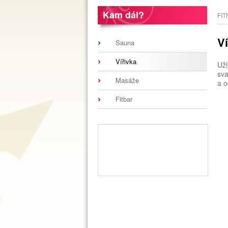
Kam dál?
FIT
Ví
Sauna
Vířivka
Uži
sv
Masáže
a o
Fitbar