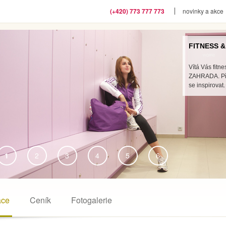
(+420) 773 777 773
novinky a akce
FITNESS & WELLNESS
Vítá Vás fitness a wellne
ZAHRADA. Přemýšlíte co u 
se inspirovat.
1
2
3
4
5
6
lu
ace
Ceník
Fotogalerie