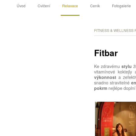
Hlavní navigační menu
Přejít k hlavnímu obsahu webu
Přejít k obsahu postranního panelu
Úvod
Cvičení
Relaxace
Ceník
Fotogalerie
FITNESS & WELLNESS R
Fitbar
Ke zdravému
stylu
ži
vitamínové koktejl
výkonnost
a zefekti
snadno stravitelné
en
pokrm
nejlépe doplní