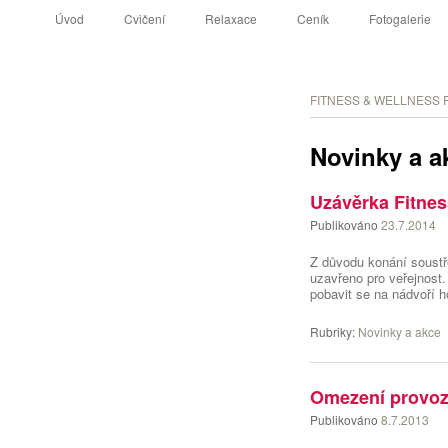
Hlavní navigační menu
Přejít k hlavnímu obsahu webu
Přejít k obsahu postranního panelu
Úvod
Cvičení
Relaxace
Ceník
Fotogalerie
FITNESS & WELLNESS R
Novinky a a
Uzávěrka Fitnes
Publikováno
23.7.2014
Z důvodu konání soustř
uzavřeno pro veřejnost.
pobavit se na nádvoří 
Rubriky:
Novinky a akce
Omezení provozu
Publikováno
8.7.2013