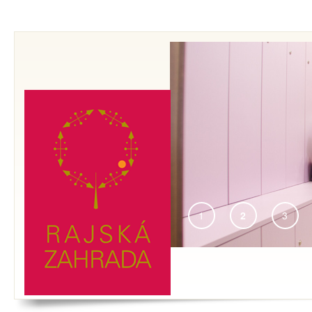
FITNESS & WELLNES
Vítá Vás fitness a welln
ZAHRADA. Přemýšlíte co 
se inspirovat.
1
2
3